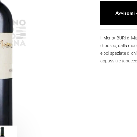
Avvisami 
Il Merlot BURI di M
di bosco, dalla mor
e poi speziate di ch
appassiti e tabacco.