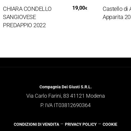
Read More
Ad
19,00
HIARA CONDELLO
Castello di Am
€
ANGIOVESE
Apparita 2019
REDAPPIO 2022
Compagnia Dei Giusti S.R.L.
Via Carlo Farini, 83 41121 Modena
P. IVA IT03812690364
–
–
CONDIZIONI DI VENDITA
PRIVACY POLICY
COOKIE