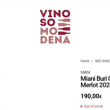
Home
/
RED WINE
MIANI
Miani Buri C
Merlot 202
190,00
€
Out of stock