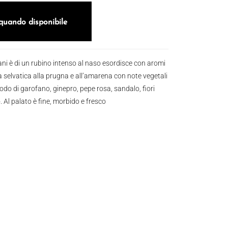
quando disponibile
iani è di un rubino intenso al naso esordisce con aromi
a selvatica alla prugna e all’amarena con note vegetali
iodo di garofano, ginepro, pepe rosa, sandalo, fiori
 Al palato è fine, morbido e fresco