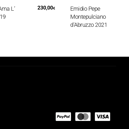
d To Cart
Read More
230,00
a L’
Emidio Pepe
€
Montepulciano
d’Abruzzo 2021