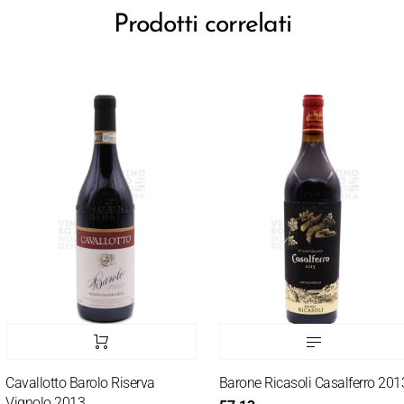
Prodotti correlati
Cavallotto Barolo Riserva
Barone Ricasoli Casalferro 2013
Vignolo 2013