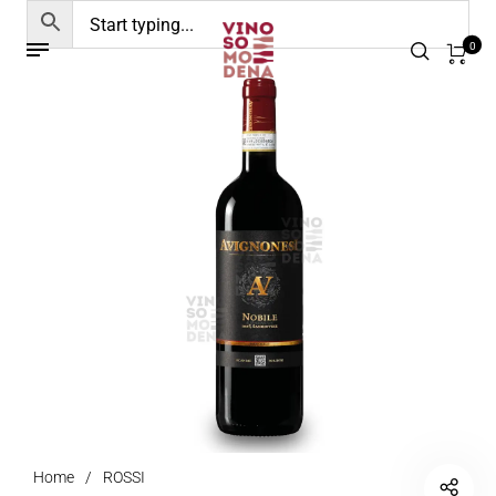
0
Home
/
ROSSI