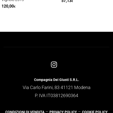
57,13
€
120,00
€
Compagnia Dei Giusti S.R.L.
Via Carlo Farini, 83 41121 Modena
P. IVA IT03812690364
–
–
CONDIZIONI DI VENDITA
PRIVACY POLICY
COOKIE POLICY