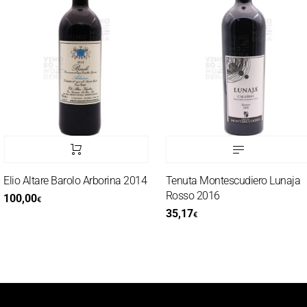
lio Altare Barolo Arborina 2014
Tenuta Montescudiero Lunaja
Rosso 2016
100,00
€
35,17
€