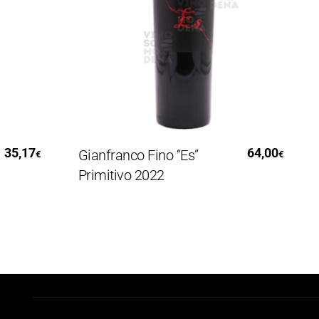
Aggiungi Al Carrello
,17
64,00
Gianfranco Fino “Es”
Gi
€
€
Primitivo 2022
Ba
Ri