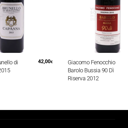
i Al Carrello
Aggiungi Al Carrello
42,00
lo di
Giacomo Fenocchio
€
15
Barolo Bussia 90 Dì
Riserva 2012