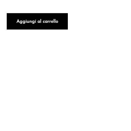
I PRODUTTORI OVELLO RIS 2020 MAGNUM quantità
Aggiungi al carrello