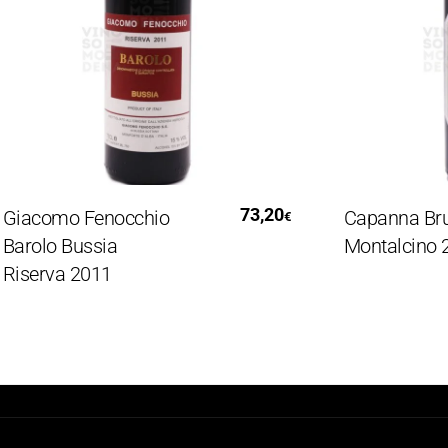
Leggi Tutto
Aggiung
73,20
acomo Fenocchio
Capanna Brunel
€
rolo Bussia
Montalcino 20
serva 2011