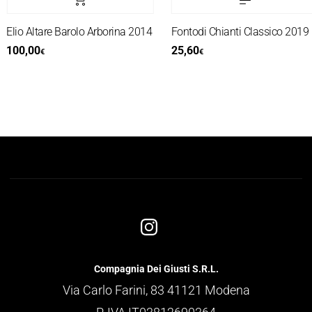
Elio Altare Barolo Arborina 2014
Fontodi Chianti Classico 2019
100,00
25,60
€
€
Compagnia Dei Giusti S.R.L.
Via Carlo Farini, 83 41121 Modena