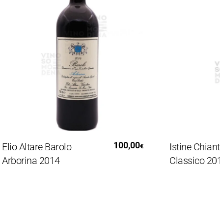
Aggiungi Al Carrello
Leg
100,00
io Altare Barolo
Istine Chianti
€
borina 2014
Classico 2019