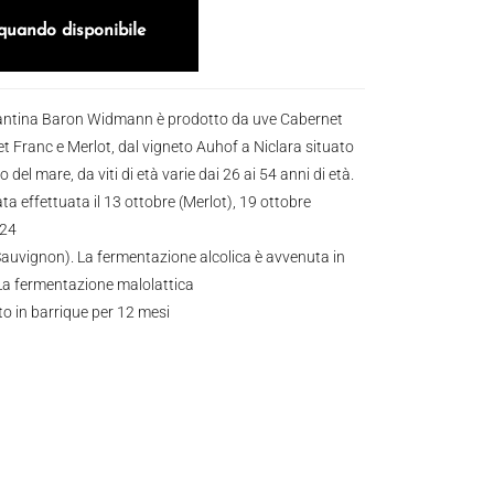
quando disponibile
cantina Baron Widmann è prodotto da uve Cabernet
 Franc e Merlot, dal vigneto Auhof a Niclara situato
lo del mare, da viti di età varie dai 26 ai 54 anni di età.
a effettuata il 13 ottobre (Merlot), 19 ottobre
 24
auvignon). La fermentazione alcolica è avvenuta in
. La fermentazione malolattica
o in barrique per 12 mesi