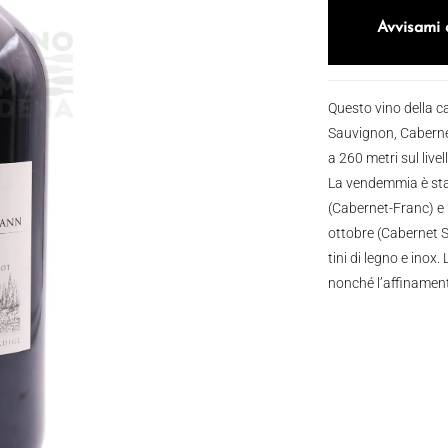
Avvisami 
Questo vino della 
Sauvignon, Cabernet
a 260 metri sul livel
La vendemmia è stat
(Cabernet-Franc) e
ottobre (Cabernet S
tini di legno e inox
nonché l’affinament