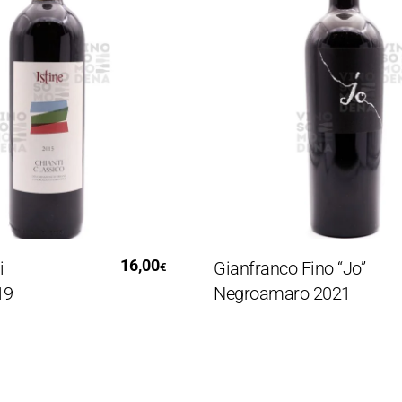
gi Tutto
Aggiungi Al Carrello
16,00
Gianfranco Fino “Jo”
€
Negroamaro 2021