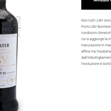
Avvisami 
Non tutti i LBV son
Porto LBV Burmester
condizioni climatich
cui si aggiunge la m
maturazione in maes
affina ma l’esubera
dall’imbottigliamen
l’evoluzione in botti