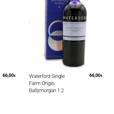
Aggiungi Al Carrello
00
66,00
Waterford Single
Cal
€
€
Farm Origin
d’A
Ballymorgan 1.2
Le