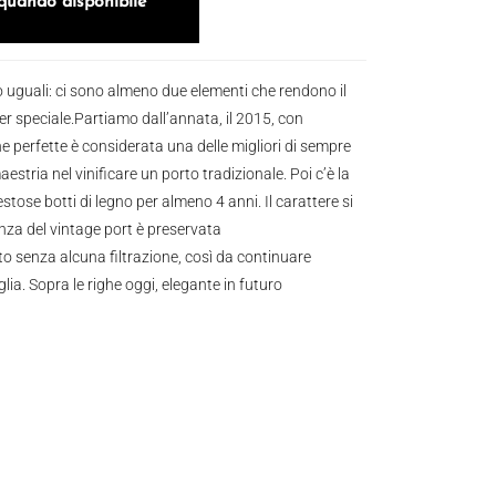
quando disponibile
o uguali: ci sono almeno due elementi che rendono il
 speciale.Partiamo dall’annata, il 2015, con
e perfette è considerata una delle migliori di sempre
aestria nel vinificare un porto tradizionale. Poi c’è la
tose botti di legno per almeno 4 anni. Il carattere si
nza del vintage port è preservata
to senza alcuna filtrazione, così da continuare
glia. Sopra le righe oggi, elegante in futuro