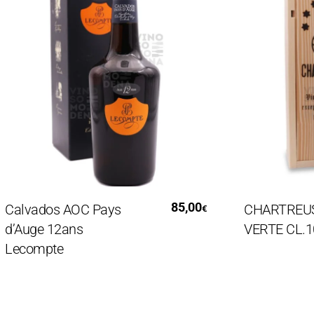
Aggiungi Al Carrello
Legg
85,00
vados AOC Pays
CHARTREUSE V
€
uge 12ans
VERTE CL.100
compte