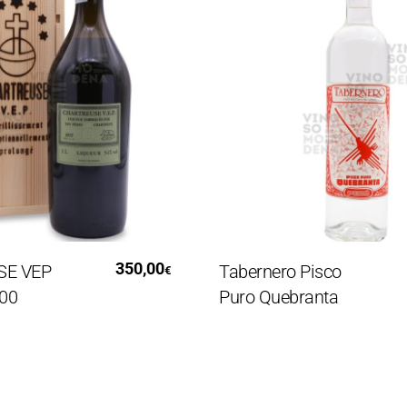
i Tutto
Aggiungi Al Carrello
350,00
EP
Tabernero Pisco
€
Puro Quebranta