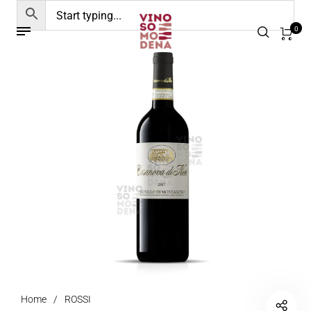
0
Home
/
ROSSI