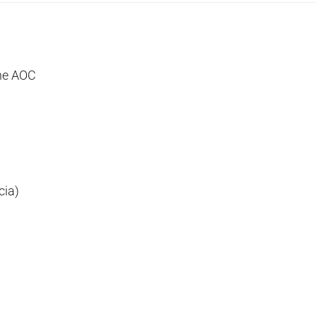
e AOC
ia)