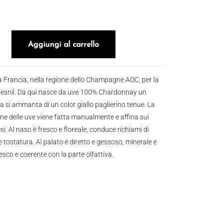
s Carte Or Grand Cru quantità
Aggiungi al carrello
a Francia, nella regione dello Champagne AOC, per la
Mesnil. Da qui nasce da uve 100% Chardonnay un
ta si ammanta di un color giallo paglierino tenue. La
one delle uve viene fatta manualmente e affina sui
esi. Al naso è fresco e floreale, conduce richiami di
e tostatura. Al palato è diretto e gessoso, minerale e
esco e coerente con la parte olfattiva.