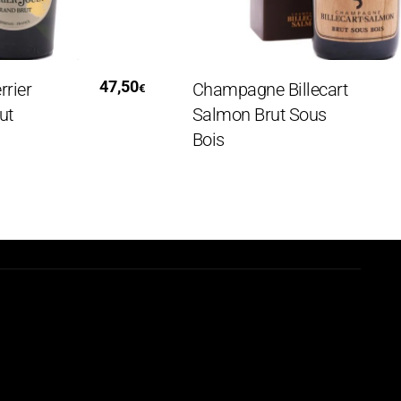
utto
Aggiungi Al Carrello
47,50
78,
r
Champagne Billecart
€
Salmon Brut Sous
Bois