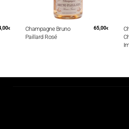
Leggi Tutto
65,00
Champagne Bruno
Champ
€
€
Paillard Rosé
Chand
Imperi