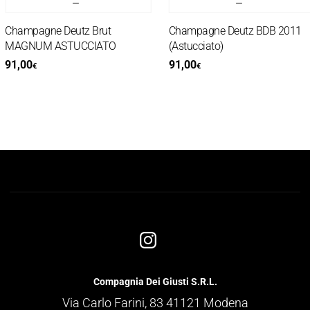
Champagne Deutz Brut
Champagne Deutz BDB 2011
MAGNUM ASTUCCIATO
(Astucciato)
91,00
91,00
€
€
Compagnia Dei Giusti S.R.L.
Via Carlo Farini, 83 41121 Modena