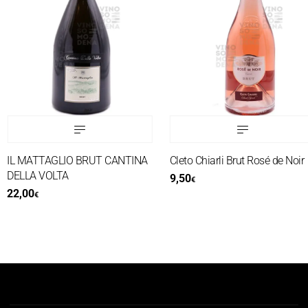
IL MATTAGLIO BRUT CANTINA
Cleto Chiarli Brut Rosé de Noir
DELLA VOLTA
9,50
€
22,00
€