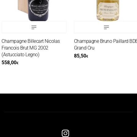
Champagne Billecart Nicolas
Champagne Bruno Paillard BDB
Francois Brut MG 2002
Grand Cru
(Astucciato Legno)
85,50
€
558,00
€