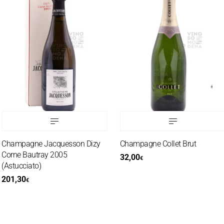
hampagne Jacquesson Dizy
Champagne Collet Brut
orne Bautray 2005
32,00
€
Astucciato)
01,30
€