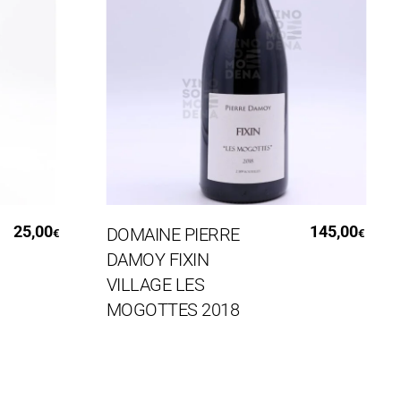
Aggiungi Al Carrello
5,00
145,00
DOMAINE PIERRE
G
€
€
DAMOY FIXIN
C
VILLAGE LES
P
MOGOTTES 2018