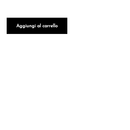
Ente Bourgogne Pinot Noir 2019 quantità
Aggiungi al carrello