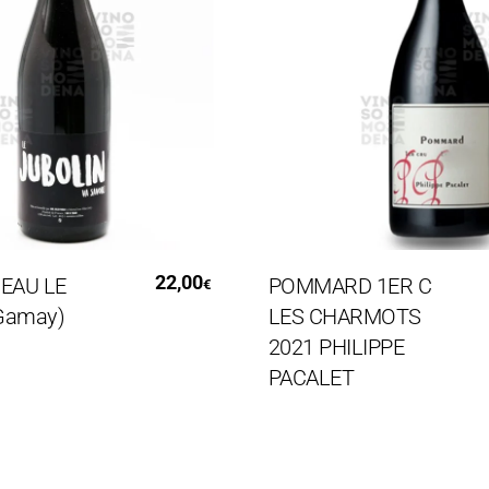
i Al Carrello
Aggiungi Al Carrello
22,00
U LE
POMMARD 1ER C
€
may)
LES CHARMOTS
2021 PHILIPPE
PACALET