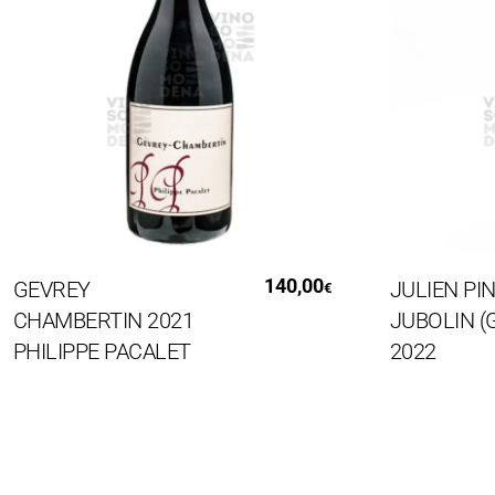
Aggiungi Al Carrello
Aggiung
140,00
EVREY
JULIEN PINEA
€
HAMBERTIN 2021
JUBOLIN (Ga
HILIPPE PACALET
2022