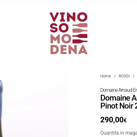
Home
/
ROSSI
/
Domaine Arnaud En
Domaine A
Pinot Noir
290,00
€
Quantità in maga