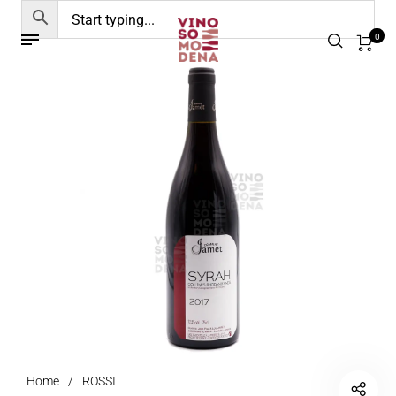
0
Home
/
ROSSI