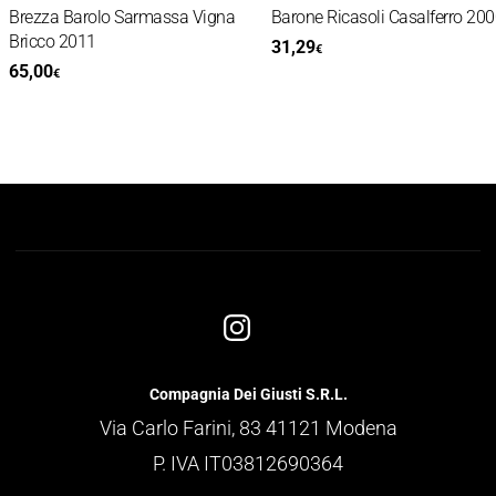
Brezza Barolo Sarmassa Vigna
Barone Ricasoli Casalferro 2000
Bricco 2011
31,29
€
65,00
€
Compagnia Dei Giusti S.R.L.
Via Carlo Farini, 83 41121 Modena
P. IVA IT03812690364