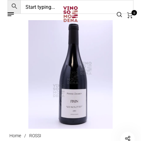
0
Home
/
ROSSI