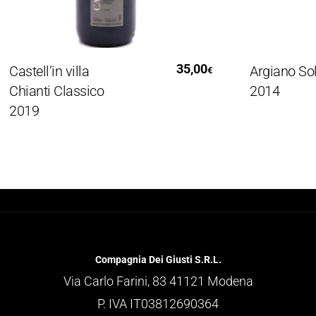
Aggiungi Al Carrello
Le
35,00
stell’in villa
Argiano Solen
€
hianti Classico
2014
019
Compagnia Dei Giusti S.R.L.
Via Carlo Farini, 83 41121 Modena
P. IVA IT03812690364