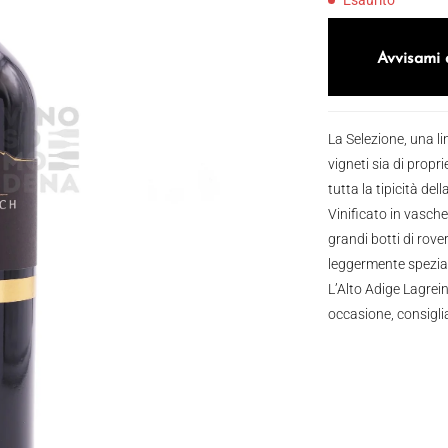
Esaurito
Avvisami 
La Selezione, una l
vigneti sia di propr
tutta la tipicità del
Vinificato in vasche
grandi botti di rove
leggermente speziat
L’Alto Adige Lagrei
occasione, consigli