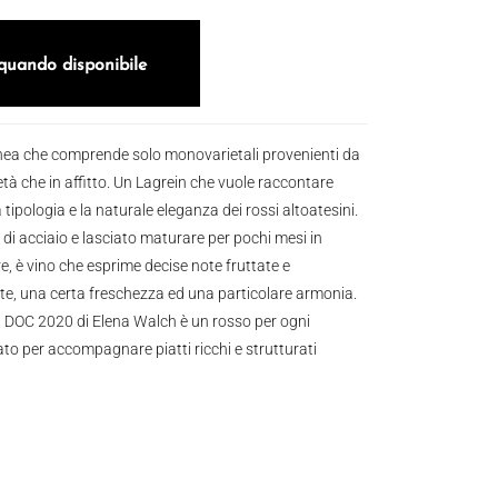
quando disponibile
inea che comprende solo monovarietali provenienti da
ietà che in affitto. Un Lagrein che vuole raccontare
la tipologia e la naturale eleganza dei rossi altoatesini.
 di acciaio e lasciato maturare per pochi mesi in
re, è vino che esprime decise note fruttate e
e, una certa freschezza ed una particolare armonia.
n DOC 2020 di Elena Walch è un rosso per ogni
ato per accompagnare piatti ricchi e strutturati