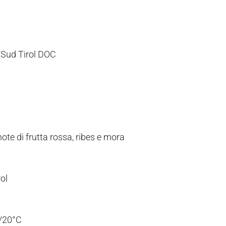
/Sud Tirol DOC
ote di frutta rossa, ribes e mora
ol
/20°C