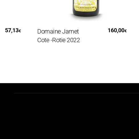
Aggiungi Al Carrello
7,13
160,00
Domaine Jamet
Ca
€
€
Cote -Rotie 2022
C
2