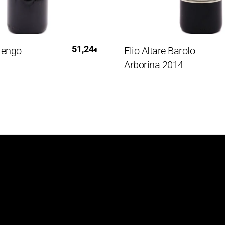
ggi Tutto
Aggiungi Al Carrello
51,24
go
Elio Altare Barolo
€
Arborina 2014