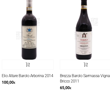
lio Altare Barolo Arborina 2014
Brezza Barolo Sarmassa Vigna
Bricco 2011
00,00
€
65,00
€