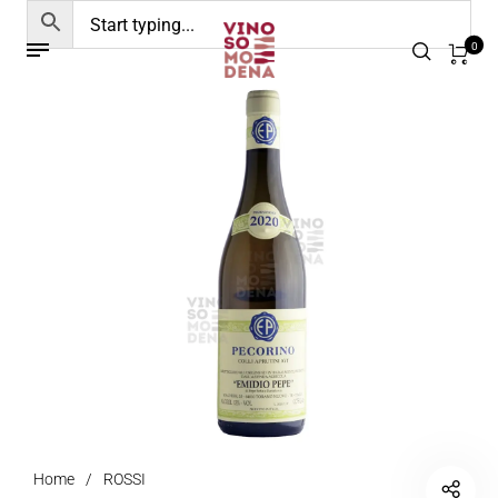
0
Home
/
ROSSI