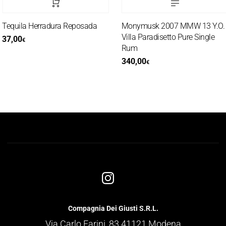
equila Herradura Reposada
Monymusk 2007 MMW 13 Y.O.
Villa Paradisetto Pure Single
7,00
€
Rum
340,00
€
Compagnia Dei Giusti S.R.L.
Via Carlo Farini, 83 41121 Modena