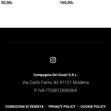
50,00
160,00
€
€
Compagnia Dei Giusti S.R.L.
Via Carlo Farini, 83 41121 Modena
P. IVA IT03812690364
–
–
CONDIZIONI DI VENDITA
PRIVACY POLICY
COOKIE POLICY