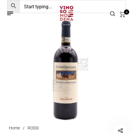
0
Home
/
ROSSI