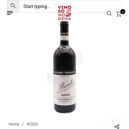
0
Home
/
ROSSI