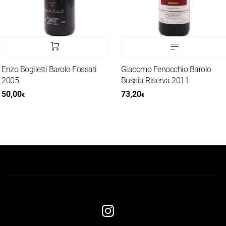
nzo Boglietti Barolo Fossati
Giacomo Fenocchio Barolo
2005
Bussia Riserva 2011
50,00
73,20
€
€