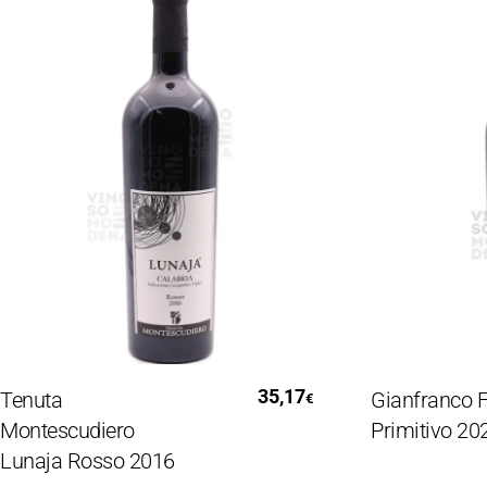
Leggi Tutto
Aggiungi
35,17
nuta
Gianfranco Fino
€
ntescudiero
Primitivo 2022
naja Rosso 2016