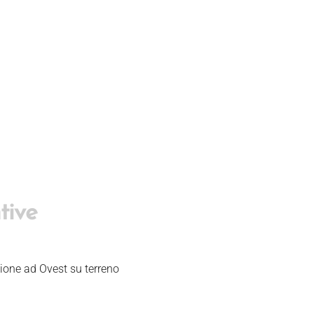
tive
zione ad Ovest su terreno