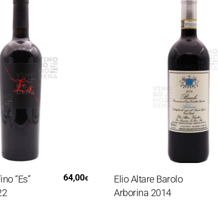
 Al Carrello
Aggiungi Al Carrello
64,00
1
 “Es”
Elio Altare Barolo
€
Arborina 2014