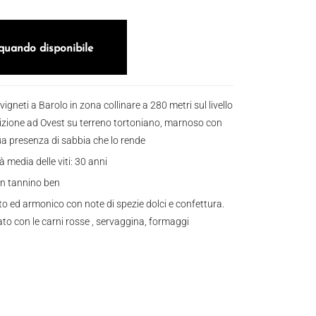
quando disponibile
igneti a Barolo in zona collinare a 280 metri sul livello
izione ad Ovest su terreno tortoniano, marnoso con
a presenza di sabbia che lo rende
 media delle viti: 30 anni
on tannino ben
to ed armonico con note di spezie dolci e confettura.
o con le carni rosse , servaggina, formaggi