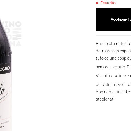
Esaurito
Avvisami 
Barolo ottenuto da v
del mare con espos
tufo ed una cospicu
sempre asciutto. Età
Vino di carattere c
persistente. Velluta
Abbinamento indicat
stagionati.