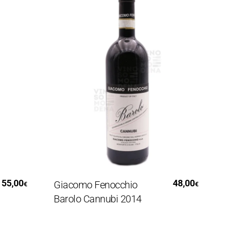
Leggi Tutto
,00
48,00
Giacomo Fenocchio
Te
€
€
Barolo Cannubi 2014
Mo
Lu