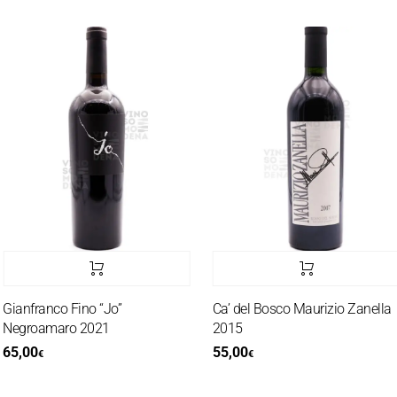
ianfranco Fino “Jo”
Ca’ del Bosco Maurizio Zanella
Negroamaro 2021
2015
65,00
55,00
€
€