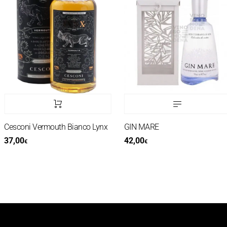
Cesconi Vermouth Bianco Lynx
GIN MARE
37,00
42,00
€
€