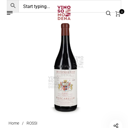
0
Home
/
ROSSI