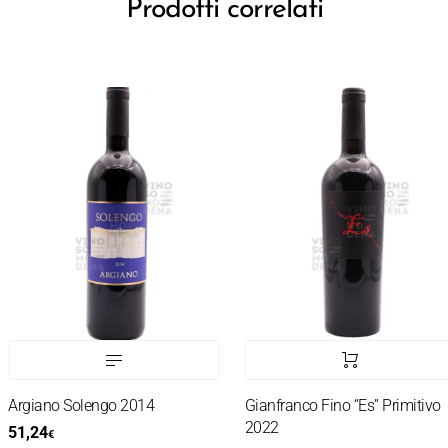
Prodotti correlati
Argiano Solengo 2014
Gianfranco Fino “Es” Primitivo
2022
51,24
€