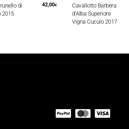
i Al Carrello
Leggi Tutto
42,00
lo di
Cavallotto Barbera
€
15
d’Alba Superiore
Vigna Cuculo 2017