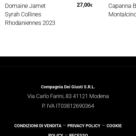
Leggi Tutto
Aggiung
27,00
omaine Jamet
Capanna Brunel
€
rah Collines
Montalcino 20
hodaniennes 2023
Compagnia Dei Giusti S.R.L.
Via Carlo Farini, 83 41121 Modena
P. IVA IT03812690364
–
–
CONDIZIONI DI VENDITA
PRIVACY POLICY
COOKIE
–
POLICY
RECESSO