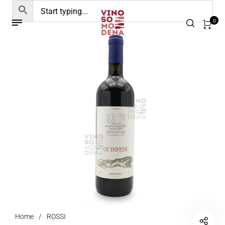
0
Home
/
ROSSI