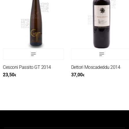
Cesconi Passito GT 2014
Dettori Moscadeddu 2014
23,50
37,00
€
€