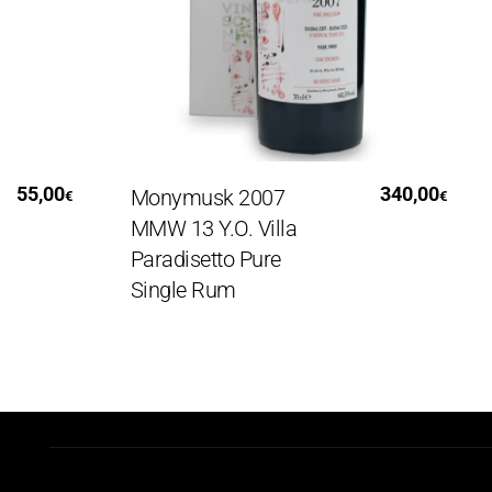
Leggi Tutto
5,00
340,00
Monymusk 2007
Ce
€
€
MMW 13 Y.O. Villa
Bi
Paradisetto Pure
Single Rum