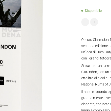
Disponibile
Magnum Clarendo
Questo Clarendon 10
seconda edizione d
un’idea di Luca Garg
con i grandi fotogr
Si tratta di un rum 
Clarendon, con un 
ettolitro di alcol pu
National Rums of 
Il naso è rotondo e 
gradualmente divent
elegante, con note es
lungo e complesso,