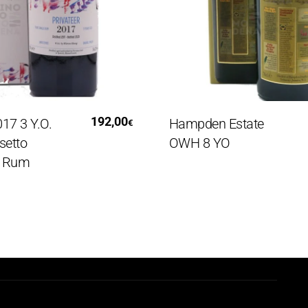
i Al Carrello
Leggi Tutto
192,00
3 Y.O.
Hampden Estate
€
o
OWH 8 YO
um