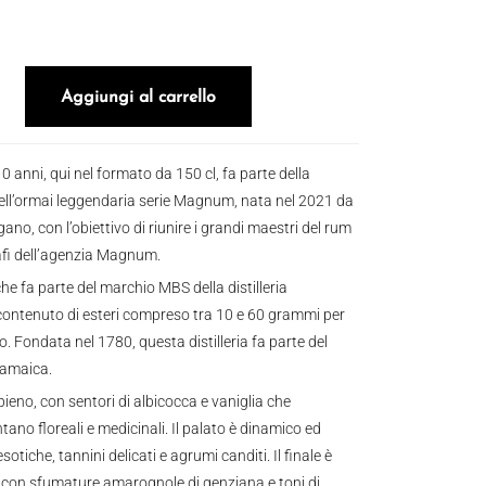
n 10 anni 2014 150cl quantità
Aggiungi al carrello
 anni, qui nel formato da 150 cl, fa parte della
ell’ormai leggendaria serie Magnum, nata nel 2021 da
ano, con l’obiettivo di riunire i grandi maestri del rum
afi dell’agenzia Magnum.
che fa parte del marchio MBS della distilleria
contenuto di esteri compreso tra 10 e 60 grammi per
ro. Fondata nel 1780, questa distilleria fa parte del
Jamaica.
pieno, con sentori di albicocca e vaniglia che
ano floreali e medicinali. Il palato è dinamico ed
otiche, tannini delicati e agrumi canditi. Il finale è
 con sfumature amarognole di genziana e toni di