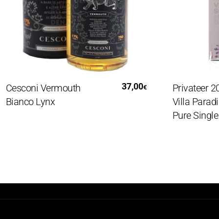
Aggiungi Al Carrello
Aggiung
37,00
sconi Vermouth
Privateer 2017 
€
anco Lynx
Villa Paradisett
Pure Single R