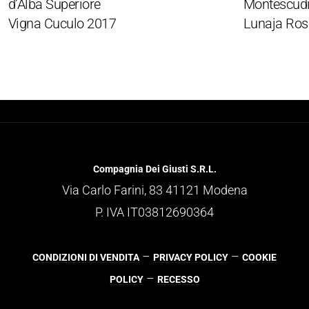
’Alba Superiore
Montescudier
igna Cuculo 2017
Lunaja Rosso
Compagnia Dei Giusti S.R.L.
Via Carlo Farini, 83 41121 Modena
P. IVA IT03812690364
–
–
CONDIZIONI DI VENDITA
PRIVACY POLICY
COOKIE
–
POLICY
RECESSO