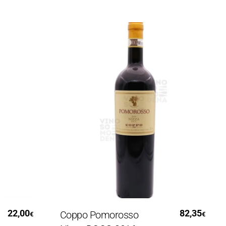
Leggi Tutto
2,00
82,35
Coppo Pomorosso
C
€
€