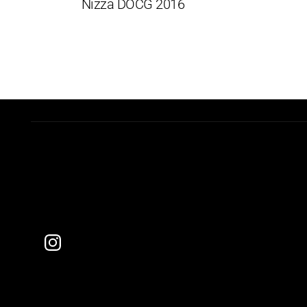
Nizza DOCG 2016
d
V