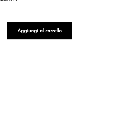
NTEPULCIANO D'ABRUZZO DOC RISERVA MARINA CVETIC 2020
Aggiungi al carrello