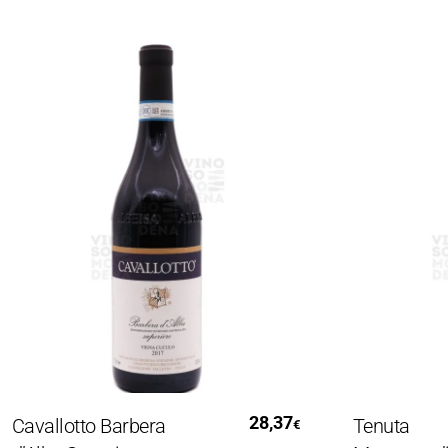
Leggi Tutto
Le
28,37
avallotto Barbera
Tenuta
€