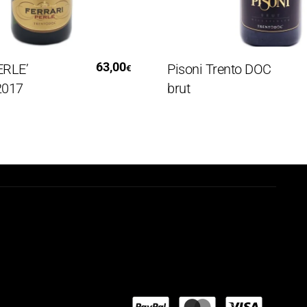
ggi Tutto
Aggiungi Al Carrello
63,00
E’
Pisoni Trento DOC
€
7
brut