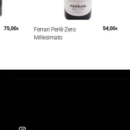
Leggi Tutto
5,00
54,00
Ferrari Perlè Zero
F
€
€
Millesimato
B