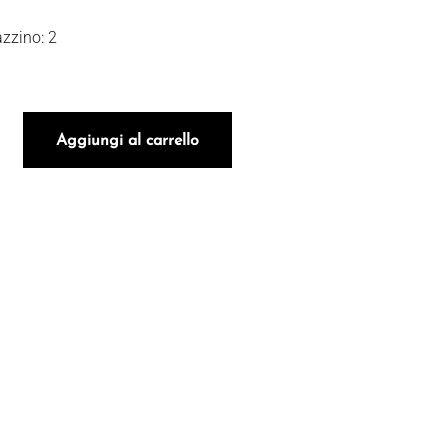
zzino: 2
1.21 PERPETUO NATURE BLANC DE NOIRS 36 LUNE DEG 2024 
Aggiungi al carrello