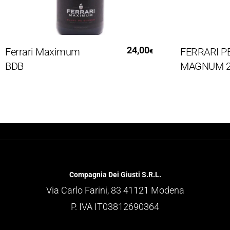
Leggi Tutto
Le
24,00
errari Maximum
FERRARI PERL
€
DB
MAGNUM 201
Compagnia Dei Giusti S.R.L.
Via Carlo Farini, 83 41121 Modena
P. IVA IT03812690364