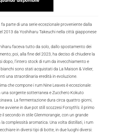
quando disponibile
fa parte di una serie eccezionale proveniente dalla
 nel 2013 da Yoshiharu Takeuchi nella città giapponese
hiharu faceva tutto da solo, dallo spostamento dei
amento; poi, alla fine del 2023, ha deciso di chiudere la
esi dopo, l’intero stock di rum da invecchiamento e
m bianchi sono stati acquistati da La Maison & Velier,
ti una straordinaria eredità in evoluzione.
rima che compone i rum Nine Leaves è eccezionale:
 una sorgente sotterranea e Zucchero Kokuto
Okinawa. La fermentazione dura circa quattro giorni,
ne avviene in due pot still scozzesi Forsyth’s: il primo
 e il secondo in stile Glenmorangie, con un grande
a la complessità aromatica. Una volta distillati, i rum
chiare in diversi tipi di botte, in due luoghi diversi: