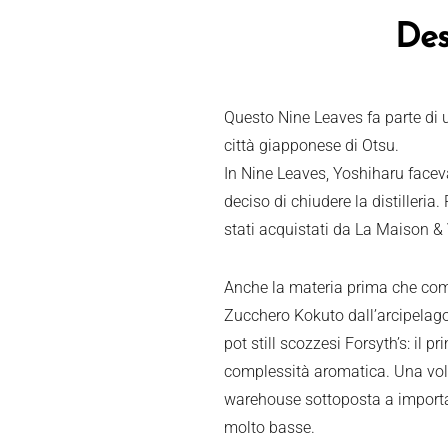
Des
Questo Nine Leaves fa parte di u
città giapponese di Otsu.
In Nine Leaves, Yoshiharu faceva 
deciso di chiudere la distilleri
stati acquistati da La Maison & 
Anche la materia prima che com
Zucchero Kokuto dall’arcipelago 
pot still scozzesi Forsyth’s: il 
complessità aromatica. Una volta 
warehouse sottoposta a importan
molto basse.