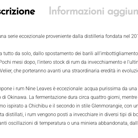
crizione
Informazioni aggiun
na serie eccezionale proveniente dalla distilleria fondata nel 2
tutto da solo, dallo spostamento dei barili all’imbottigliamento; 
a. Pochi mesi dopo, l’intero stock di rum da invecchiamento e l’ul
Velier, che porteranno avanti una straordinaria eredità in evoluz
pone i rum Nine Leaves è eccezionale: acqua purissima da una 
di Okinawa. La fermentazione dura circa quattro giorni, mentre l
primo ispirato a Chichibu e il secondo in stile Glenmorangie, con u
distillati, i rum vengono posti a invecchiare in diversi tipi di bo
ti oscillazioni di temperatura o una miniera abbandonata, dall