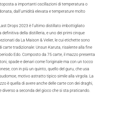
oposta a importanti oscillazioni di temperatura o
onata, dall’umidità elevata e temperature molto
st Drops 2023 è l’ultimo distillato imbottigliato
definitiva della distilleria, e uno dei primi cinque
ezionati da La Maison & Velier, le cui etichette sono
di carte tradizionale: Unsun Karuta, risalente alla fine
l periodo Edo. Composto da 75 carte, il mazzo presenta
stoni, spade e denari come l’originale ma con un tocco
ese, con in più un quinto, quello del guru, che usa
sudomoe, motivo astratto tipico simile alla virgola. La
zzo è quella di avere anche delle carte con dei draghi,
 diverso a seconda del gioco che si sta praticando.