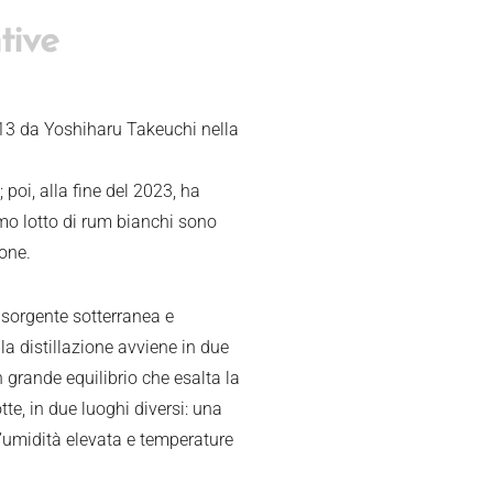
tive
013 da Yoshiharu Takeuchi nella
poi, alla fine del 2023, ha
timo lotto di rum bianchi sono
ione.
sorgente sotterranea e
a distillazione avviene in due
n grande equilibrio che esalta la
tte, in due luoghi diversi: una
’umidità elevata e temperature