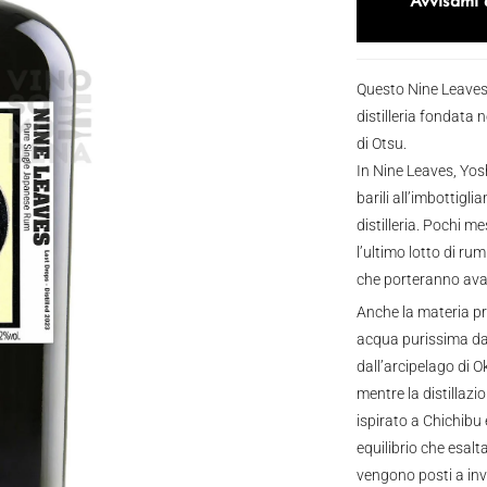
Avvisami 
Questo Nine Leaves 
distilleria fondata
di Otsu.
In Nine Leaves, Yos
barili all’imbottigli
distilleria. Pochi m
l’ultimo lotto di ru
che porteranno avan
Anche la materia p
acqua purissima da
dall’arcipelago di 
mentre la distillazio
ispirato a Chichibu
equilibrio che esalt
vengono posti a invec