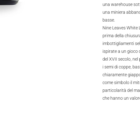
una warehouse sott
una miniera abband
basse.
Nine Leaves White La
prima della chiusura 
imbottigliamenti sel
ispirate a un gioco 
del XVII secolo, ne
i semi di coppe, ba
chiaramente giappon
come simbolo il mit
particolarità del ma
che hanno un valore