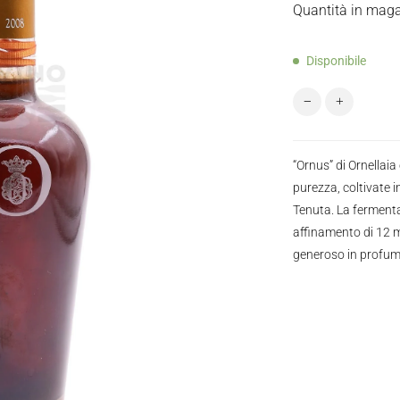
Quantità in maga
Disponibile
Ornellaia Ornus 
“Ornus” di Ornellai
purezza, coltivate in
Tenuta. La fermenta
affinamento di 12 m
generoso in profumi