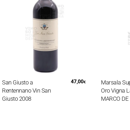
Aggiungi Al Carrello
Leg
47,00
n Giusto a
Marsala Superi
€
ntennano Vin San
Oro Vigna La M
usto 2008
MARCO DE BA