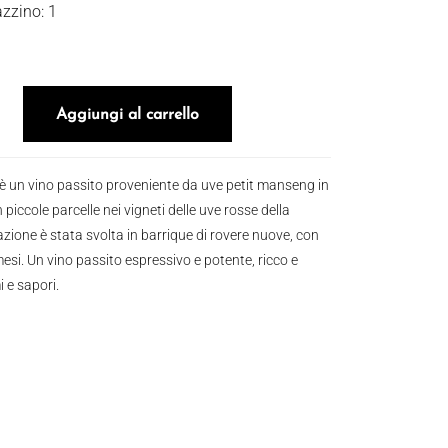
zzino: 1
2008 (Astucciato Legno) quantità
Aggiungi al carrello
a è un vino passito proveniente da uve petit manseng in
 piccole parcelle nei vigneti delle uve rosse della
zione è stata svolta in barrique di rovere nuove, con
esi. Un vino passito espressivo e potente, ricco e
 e sapori.