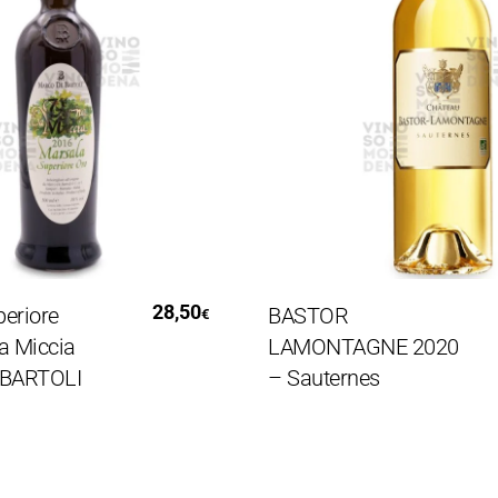
gi Tutto
Aggiungi Al Carrello
28,50
ore
BASTOR
€
iccia
LAMONTAGNE 2020
RTOLI
– Sauternes