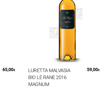
Leggi Tutto
,00
59,00
LURETTA MALVASIA
Sa
€
€
BIO LE RANE 2016
Re
MAGNUM
Gi