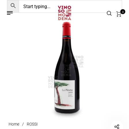
0
Home
/
ROSSI