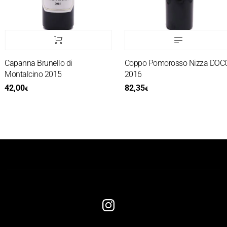
Capanna Brunello di
Coppo Pomorosso Nizza DOCG
Montalcino 2015
2016
42,00
82,35
€
€