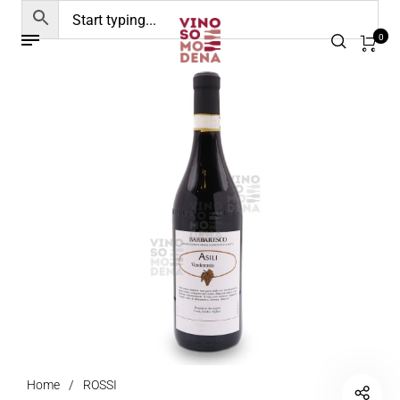
0
Home
/
ROSSI