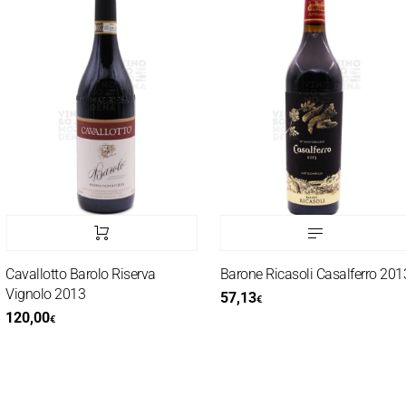
Cavallotto Barolo Riserva
Barone Ricasoli Casalferro 2013
Vignolo 2013
57,13
€
120,00
€