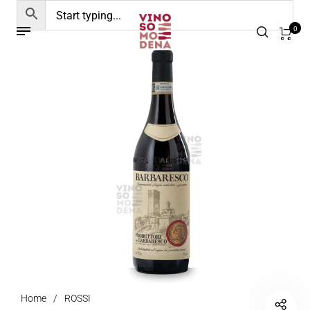
0
Home
/
ROSSI