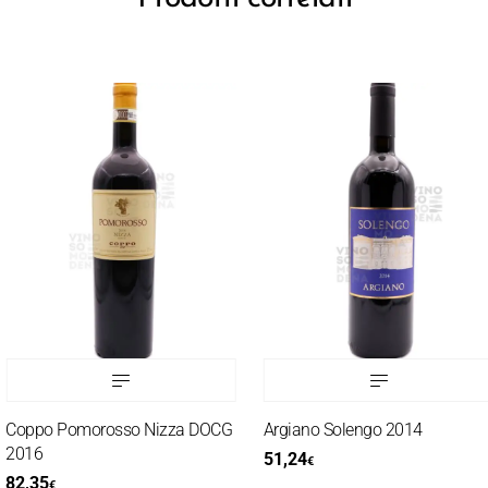
Coppo Pomorosso Nizza DOCG
Argiano Solengo 2014
2016
51,24
€
82,35
€