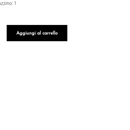
zzino: 1
ognet Grand Cru 2022 quantità
Aggiungi al carrello