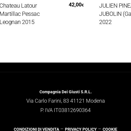
Aggiungi Al Carrello
Aggiungi
42,00
teau Latour
JULIEN PINEAU
€
tillac Pessac
JUBOLIN (Gama
ognan 2015
2022
Compagnia Dei Giusti S.R.L.
Via Carlo Farini, 83 41121 Modena
P. IVA IT03812690364
–
–
CONDIZIONI DI VENDITA
PRIVACY POLICY
COOKIE