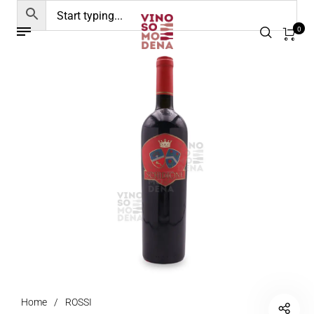
0
Home
/
ROSSI