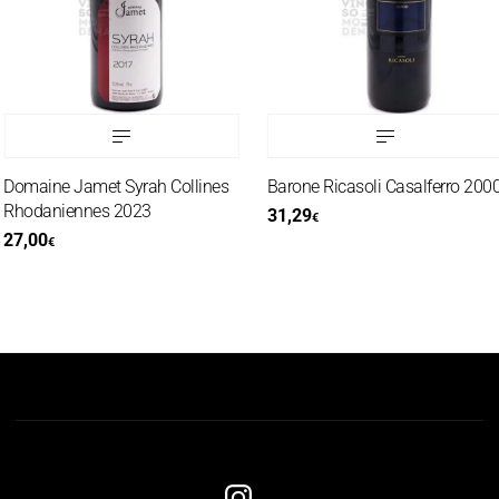
Domaine Jamet Syrah Collines
Barone Ricasoli Casalferro 2000
Rhodaniennes 2023
31,29
€
27,00
€