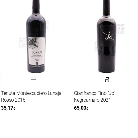
Tenuta Montescudiero Lunaja
Gianfranco Fino “Jo”
Rosso 2016
Negroamaro 2021
35,17
65,00
€
€