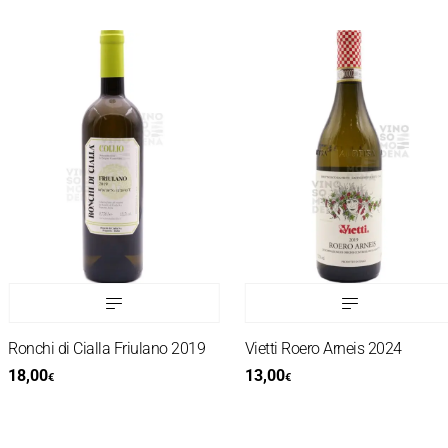
Ronchi di Cialla Friulano 2019
Vietti Roero Arneis 2024
18,00
13,00
€
€