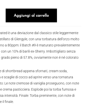
O 46° quantità
Aggiungi al carrello
eated è una deviazione dal classico stile leggermente
istillato di Glengyle, con una torbatura dell’orzo molto
fino a 80ppm: il Batch #9 è maturato prevalentemente
 con un 10% di barili ex-Sherry. Imbottigliato senza
al grado pieno di 57.8%, ovviamente non è né colorato
e di shortbread appena sfornati, cream soda,
e scaglie di cocco ad aprire verso una tornatura
to: Le note cremose di vaniglia proseguono, con note
e e crema pasticciera. Esplode poi la torba fumosa e
a intensità. Finale: Torba preminente, con note di
il finale.