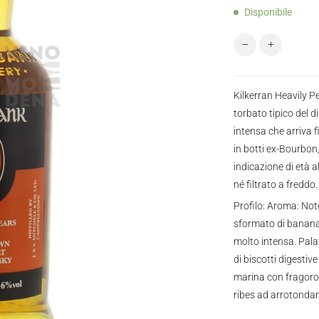
Disponibile
SPRINGBANK 10Y
Kilkerran Heavily P
torbato tipico del d
intensa che arriva 
in botti ex-Bourbon,
indicazione di età 
né filtrato a freddo.
Profilo: Aroma: Not
sformato di banana 
molto intensa. Pala
di biscotti digestiv
marina con fragoros
ribes ad arrotondare 