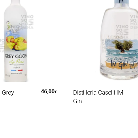
gi Tutto
Aggiungi Al Carrello
46,00
rey
Distilleria Caselli IM
€
Gin