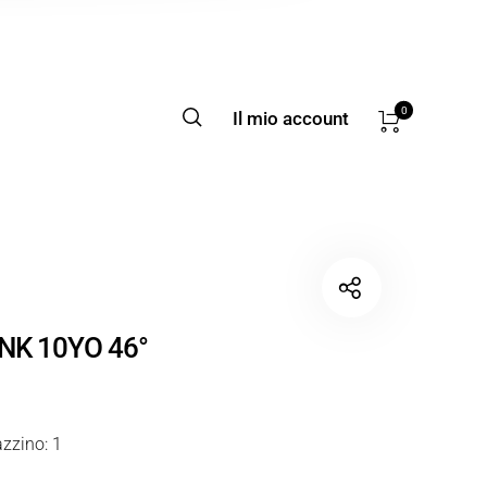
0
Il mio account
NK 10YO 46°
zzino: 1