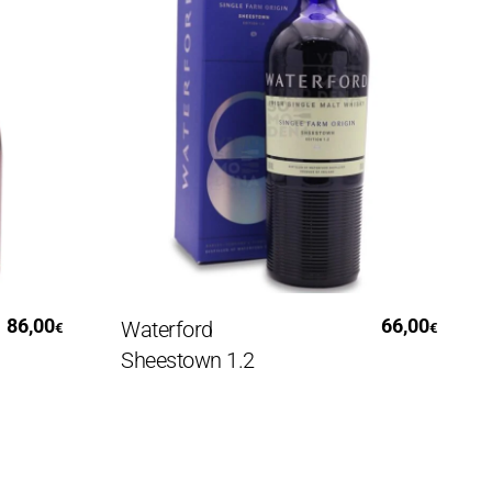
Aggiungi Al Carrello
,00
66,00
Waterford
Vo
€
€
Sheestown 1.2
Lt