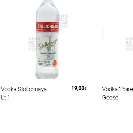
Leggi Tutto
Leg
19,00
dka Stolichnaya
Vodka ‘Poire’ G
€
 1
Goose