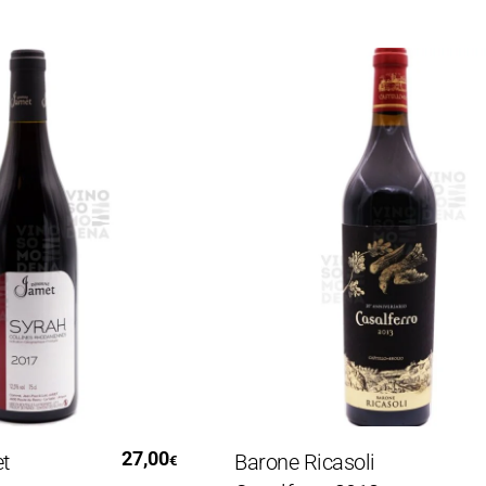
Tutto
Leggi Tutto
27,00
57
Barone Ricasoli
€