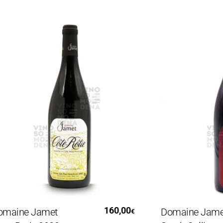
Aggiungi Al Carrello
Leggi 
160,00
ine Jamet
Domaine Jamet
€