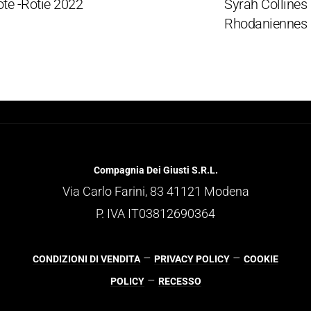
-Rotie 2022
Syrah Collines
Rhodaniennes 20
Compagnia Dei Giusti S.R.L.
Via Carlo Farini, 83 41121 Modena
P. IVA IT03812690364
–
–
CONDIZIONI DI VENDITA
PRIVACY POLICY
COOKIE
–
POLICY
RECESSO