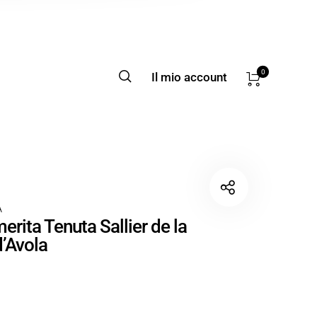
0
Il mio account
A
erita Tenuta Sallier de la
d’Avola