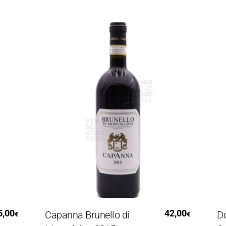
Aggiungi Al Carrello
42,00
Capanna Brunello di
Doma
€
€