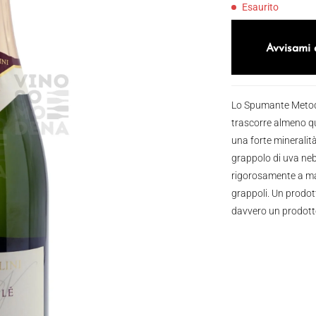
Esaurito
Avvisami 
Lo Spumante Metodo
trascorre almeno qu
una forte mineralità
grappolo di uva nebb
rigorosamente a ma
grappoli. Un prodot
davvero un prodott