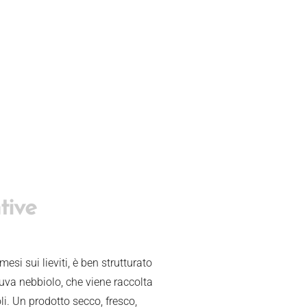
tive
i sui lieviti, è ben strutturato
 uva nebbiolo, che viene raccolta
i. Un prodotto secco, fresco,