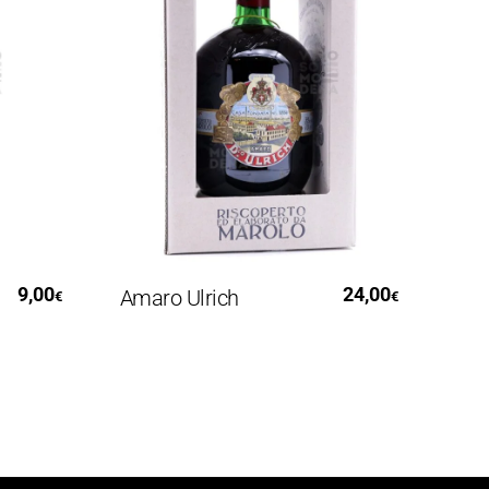
o
Leggi Tutto
9,00
24,00
Amaro Ulrich
€
€