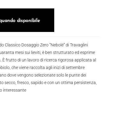
quando disponibile
 Classico Dosaggio Zero “Nebolé” di Travaglini
aranta mesi sui lieviti, è ben strutturato ed esprime
. È frutto di un lavoro di ricerca rigorosa applicata al
iolo, che viene raccolta agli inizi di settembre
no dove vengono selezionate solo le punte dei
to secco, fresco, sapido e con un ottima persistenza,
o interessante