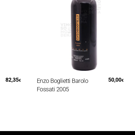
Aggiungi Al Carrello
35
50,00
Enzo Boglietti Barolo
Arg
€
€
Fossati 2005
201