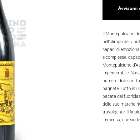
Avvisami 
Il Montepulciano di
nell’olimpo dei vini
capaci di emozionare
e complesse, capaci
Montepulciano d’Abr
impenetrabile. Naso
numero di descritto
bagnate. Tutto in u
pacata dei fuoriclas
della sua materia r
travolgente. Il final
immensa, che siede 