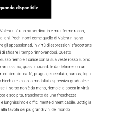
quando disponibile
 Valentini è uno straordinario e multiforme rosso,
 italiani. Pochi nomi come quello di Valentini sono
 gli appassionati, in virtù di espressioni sfaccettate
 di sfidare il tempo rinnovandosi. Questo
uzzo riempie il calice con la sua veste rosso rubino
 ampissimo, quasi impossibile da definire con un
ri contenuto: caffè, prugna, cioccolato, humus, foglie
n bicchiere, e con la modalità espressiva graduale e
se. Il sorso non è da meno, riempie la bocca in virtù
icca e scolpita, trascinato da una freschezza
e è lunghissimo e difficilmente dimenticabile. Bottiglia
alla tavola dei più grandi vini del mondo