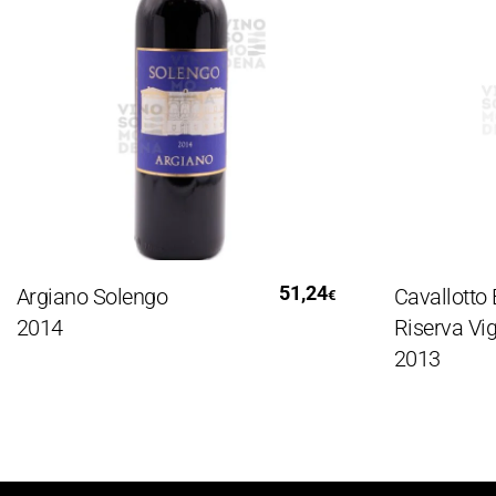
Leggi Tutto
Aggiungi 
51,24
iano Solengo
Cavallotto Barol
€
4
Riserva Vignolo
2013