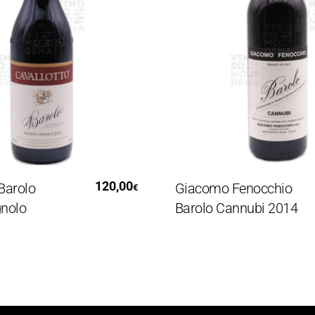
Al Carrello
Leggi Tutto
120,00
4
o
Giacomo Fenocchio
€
Barolo Cannubi 2014