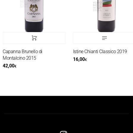
Capanna Brunello di
Istine Chianti Classico 2019
Montalcino 2015
16,00
€
42,00
€