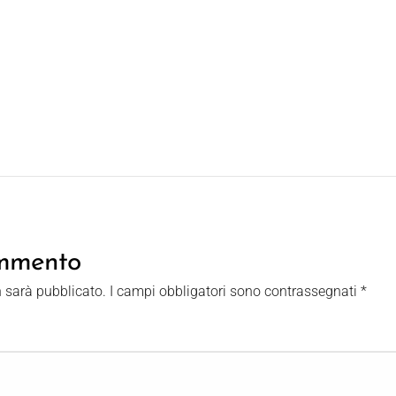
ommento
n sarà pubblicato.
I campi obbligatori sono contrassegnati
*