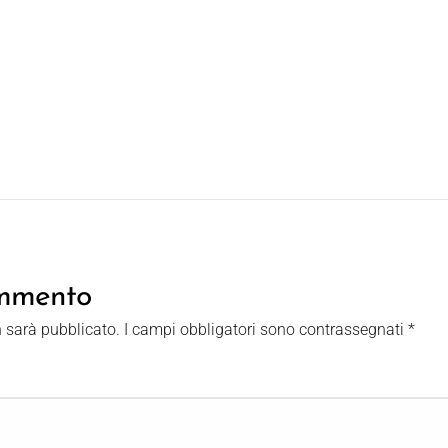
ommento
n sarà pubblicato.
I campi obbligatori sono contrassegnati
*