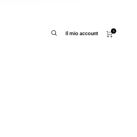
0
Il mio account