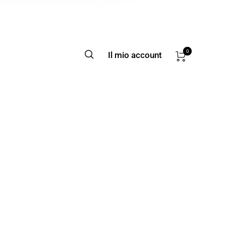
0
Il mio account