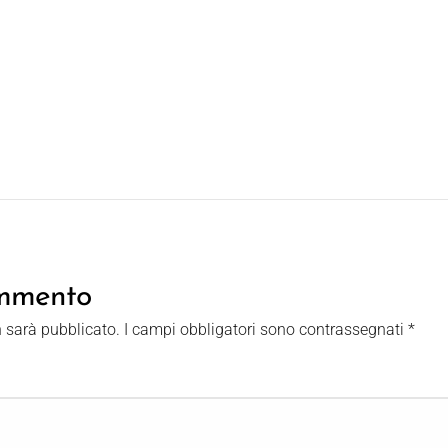
ommento
n sarà pubblicato.
I campi obbligatori sono contrassegnati
*