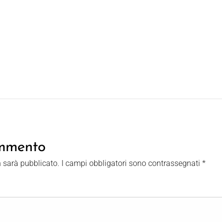
ommento
n sarà pubblicato.
I campi obbligatori sono contrassegnati
*