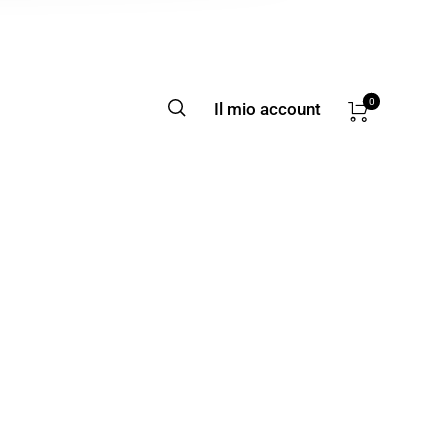
0
Il mio account