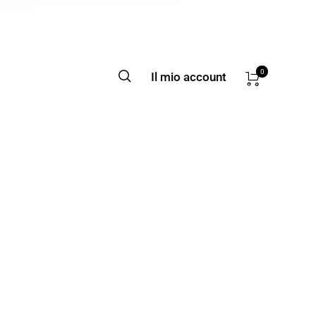
0
Il mio account