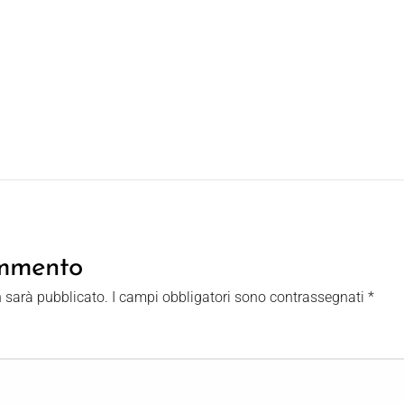
ommento
n sarà pubblicato.
I campi obbligatori sono contrassegnati
*